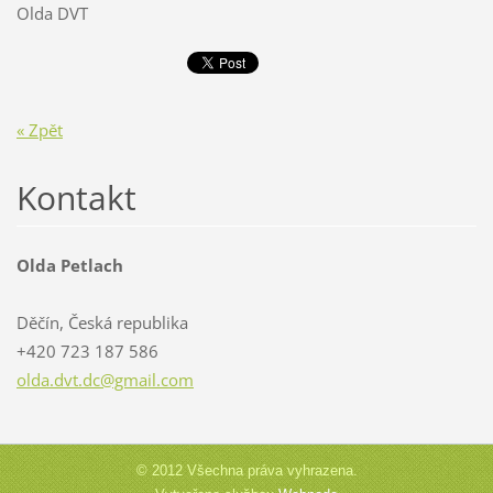
Olda DVT
« Zpět
Kontakt
Olda Petlach
Děčín, Česká republika
+420 723 187 586
olda.dvt
.dc@gmai
l.com
© 2012 Všechna práva vyhrazena.