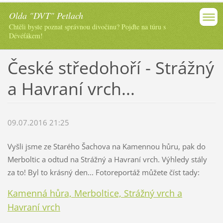
Olda "DVT" Petlach
Chtěli byste poznat správnou divočinu? Pojďte na túru s
Dévéťákem!
České středohoří - Strážný
a Havraní vrch...
09.07.2016 21:25
Vyšli jsme ze Starého Šachova na Kamennou hůru, pak do
Merboltic a odtud na Strážný a Havraní vrch. Výhledy stály
za to! Byl to krásný den... Fotoreportáž můžete číst tady:
Kamenná hůra, Merboltice, Strážný vrch a
Havraní vrch