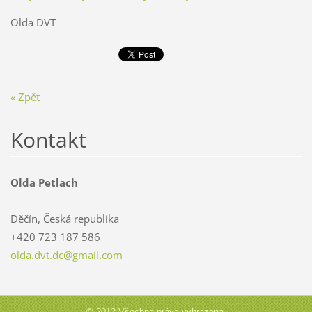
Olda DVT
« Zpět
Kontakt
Olda Petlach
Děčín, Česká republika
+420 723 187 586
olda.dvt
.dc@gmai
l.com
© 2012 Všechna práva vyhrazena.