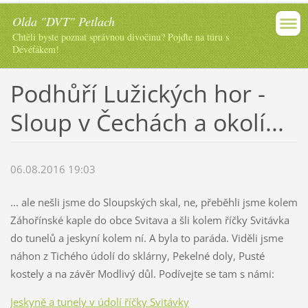
Olda "DVT" Petlach
Chtěli byste poznat správnou divočinu? Pojďte na túru s
Dévéťákem!
Podhůří Lužických hor -
Sloup v Čechách a okolí...
06.08.2016 19:03
... ale nešli jsme do Sloupských skal, ne, přeběhli jsme kolem
Záhořínské kaple do obce Svitava a šli kolem říčky Svitávka
do tunelů a jeskyní kolem ní. A byla to paráda. Viděli jsme
náhon z Tichého údolí do sklárny, Pekelné doly, Pusté
kostely a na závěr Modlivý důl. Podívejte se tam s námi:
Jeskyně a tunely v údolí říčky Svitávky