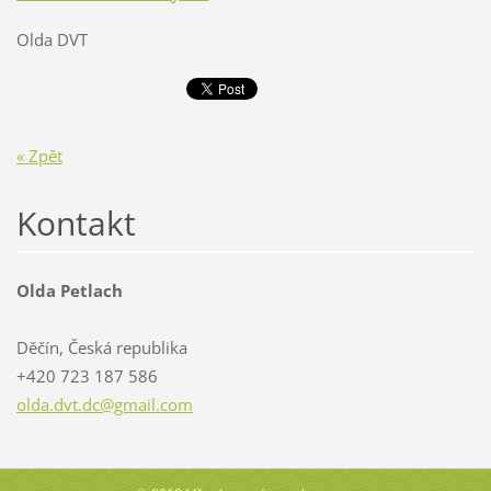
Olda DVT
« Zpět
Kontakt
Olda Petlach
Děčín, Česká republika
+420 723 187 586
olda.dvt
.dc@gmai
l.com