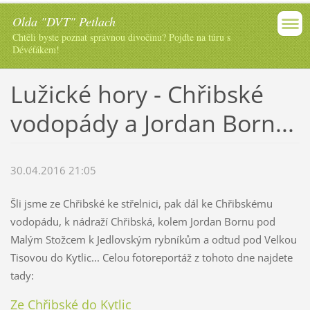
Olda "DVT" Petlach
Chtěli byste poznat správnou divočinu? Pojďte na túru s
Dévéťákem!
Lužické hory - Chřibské
vodopády a Jordan Born...
30.04.2016 21:05
Šli jsme ze Chřibské ke střelnici, pak dál ke Chřibskému
vodopádu, k nádraží Chřibská, kolem Jordan Bornu pod
Malým Stožcem k Jedlovským rybníkům a odtud pod Velkou
Tisovou do Kytlic... Celou fotoreportáž z tohoto dne najdete
tady:
Ze Chřibské do Kytlic