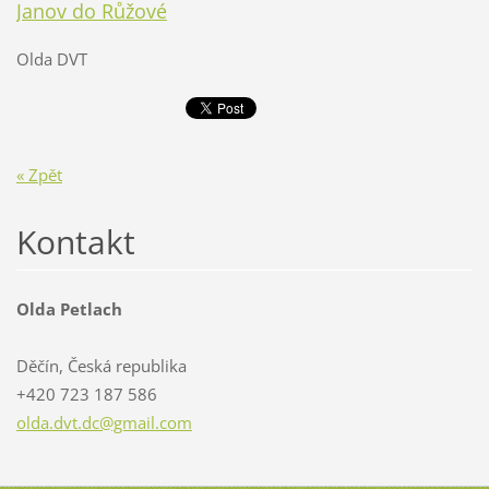
Janov do Růžové
Olda DVT
« Zpět
Kontakt
Olda Petlach
Děčín, Česká republika
+420 723 187 586
olda.dvt
.dc@gmai
l.com