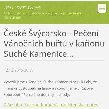
Olda "DVT" Petlach
Chtěli byste poznat správnou divočinu? Pojďte na túru s
Dévéťákem!
České Švýcarsko - Pečení
Vánočních buřtů v kaňonu
Suché Kamenice...
12.12.2015 20:07
Vyrazili jsme z Arnoltic, Suchou Kamenicí sešli k Labi, ze
Hřenska vystoupali na Janov a skončili jsme v Růžové.
Fotoreportáž z celého dne najdete tady:
Z Arnoltic Suchou Kamenicí do Hřenska a přes