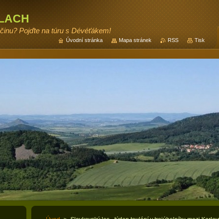
lach
očinu? Pojďte na túru s Dévéťákem!
Úvodní stránka
Mapa stránek
RSS
Tisk