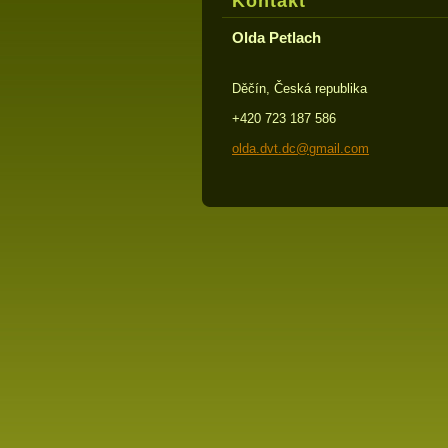
Kontakt
Olda Petlach
Děčín, Česká republika
+420 723 187 586
olda.dvt
.dc@gmai
l.com