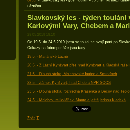
Úvod
>
Slavkovský les - týden toulání v trojúhelníku mezi Kar
Lázněmi
Slavkovský les - týden toulání 
Karlovými Vary, Chebem a Mar
28.05.2019 18:10
Od 19.5. do 24.5.2019 jsem se toulal se svojí paní po Slav
Odkazy na fotoreportáže jsou tady:
19.5. - Mariánské Lázně
20.5. - Z Lázní Kynžvart přes hrad Kynžvart a Kladská rašel
21.5. - Dlouhá stoka, Mnichovské hadce a Smraďoch
22.5. - Zámek Kynžvart, hrad Cheb a NPR SOOS
23.5. - Dlouhá stoka, rozhledna Krásenka a Bečov nad Teplo
24.5. - Mnichov, relikviář sv. Maura a ještě jednou Kladská
Zpět