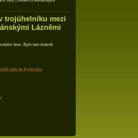
lovými Vary, Chebem a Mariánskými
v trojúhelníku mezi
iánskými Lázněmi
kovském lese. Bylo tam krásně.
iniště zpět do Kynžvartu
u