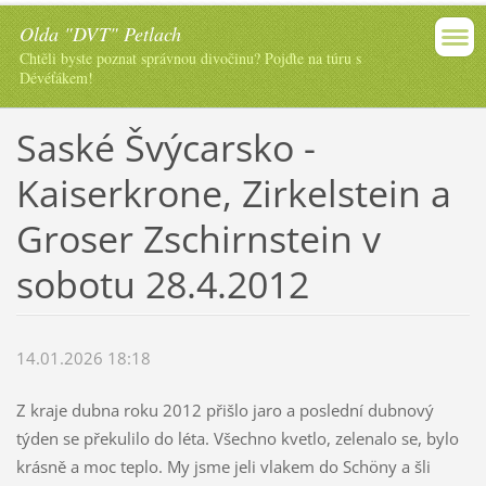
Olda "DVT" Petlach
Chtěli byste poznat správnou divočinu? Pojďte na túru s
Dévéťákem!
Saské Švýcarsko -
Kaiserkrone, Zirkelstein a
Groser Zschirnstein v
sobotu 28.4.2012
14.01.2026 18:18
Z kraje dubna roku 2012 přišlo jaro a poslední dubnový
týden se překulilo do léta. Všechno kvetlo, zelenalo se, bylo
krásně a moc teplo. My jsme jeli vlakem do Schöny a šli