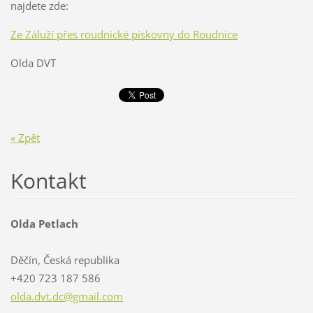
najdete zde:
Ze Záluží přes roudnické pískovny do Roudnice
Olda DVT
« Zpět
Kontakt
Olda Petlach
Děčín, Česká republika
+420 723 187 586
olda.dvt
.dc@gmai
l.com