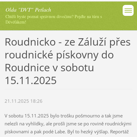
Olda "DVT" Petlach
Chtěli byste poznat správnou divočinu? Pojďte na túru s
Dévéťákem!
Roudnicko - ze Záluží přes
roudnické pískovny do
Roudnice v sobotu
15.11.2025
21.11.2025 18:26
V sobotu 15.11.2025 bylo trošku pošmourno a tak jsme
nelezli na vyhlídky, ale prošli jsme se po rovině roudnickými
pískovnami a pak podé Labe. Byl to hezký výšlap. Reportáž