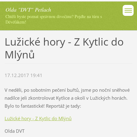
Olda "DVT" Petlach
Chtěli byste poznat správnou divočinu? Pojďte na túru s
Dévéťákem!
Lužické hory - Z Kytlic do
Mlýnů
17.12.2017 19:41
V neděli, po sobotním pečení buřtů, jsme po noční sněhové
nadílce jeli zkontrolovat Kytlice a okolí v Lužických horách.
Bylo to fantastické! Reportáž je tady:
Lužické hory - Z Kytlic do Mlýnů
Olda DVT