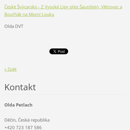
České Švýcarsko - Z Vysoké Lípy přes Šaunštejn, Větrovec a
Bouřňák na Mezní Louku
Olda DVT
« Zpět
Kontakt
Olda Petlach
Děčín, Česká republika
+420 723 187 586