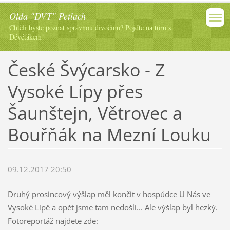
Olda "DVT" Petlach
Chtěli byste poznat správnou divočinu? Pojďte na túru s
Dévéťákem!
České Švýcarsko - Z
Vysoké Lípy přes
Šaunštejn, Větrovec a
Bouřňák na Mezní Louku
09.12.2017 20:50
Druhý prosincový výšlap měl končit v hospůdce U Nás ve
Vysoké Lípě a opět jsme tam nedošli... Ale výšlap byl hezký.
Fotoreportáž najdete zde: