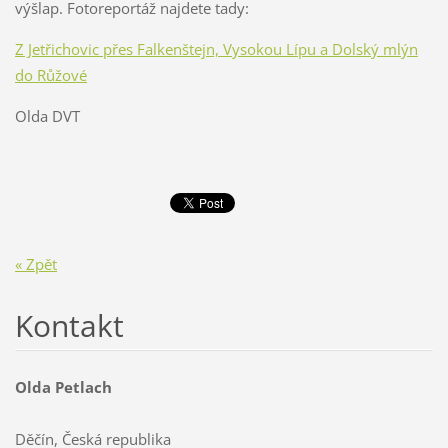
výšlap. Fotoreportáž najdete tady:
Z Jetřichovic přes Falkenštejn, Vysokou Lípu a Dolský mlýn
do Růžové
Olda DVT
« Zpět
Kontakt
Olda Petlach
Děčín, Česká republika