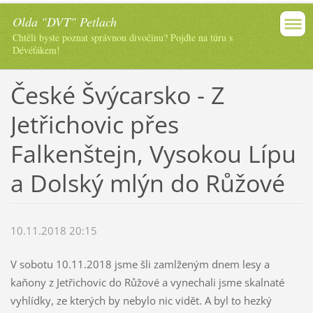
Olda "DVT" Petlach
Chtěli byste poznat správnou divočinu? Pojďte na túru s
Dévéťákem!
České Švýcarsko - Z
Jetřichovic přes
Falkenštejn, Vysokou Lípu
a Dolský mlýn do Růžové
10.11.2018 20:15
V sobotu 10.11.2018 jsme šli zamlženým dnem lesy a
kaňony z Jetřichovic do Růžové a vynechali jsme skalnaté
vyhlídky, ze kterých by nebylo nic vidět. A byl to hezký