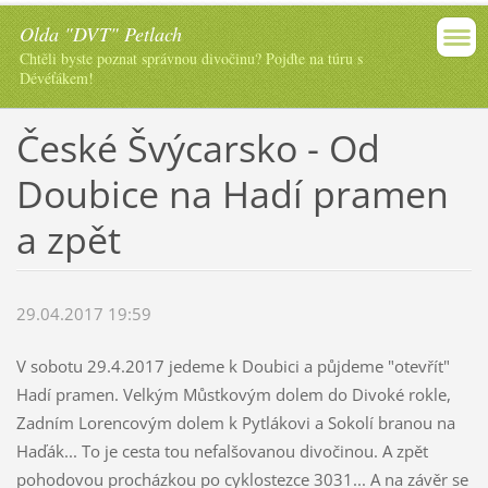
Olda "DVT" Petlach
Chtěli byste poznat správnou divočinu? Pojďte na túru s
Dévéťákem!
České Švýcarsko - Od
Doubice na Hadí pramen
a zpět
29.04.2017 19:59
V sobotu 29.4.2017 jedeme k Doubici a půjdeme "otevřít"
Hadí pramen. Velkým Můstkovým dolem do Divoké rokle,
Zadním Lorencovým dolem k Pytlákovi a Sokolí branou na
Haďák... To je cesta tou nefalšovanou divočinou. A zpět
pohodovou procházkou po cyklostezce 3031... A na závěr se