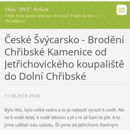
Olda "DVT" Petlach
Chtěli byste poznat správnou divočinu? Pojďte na túru s
Dévéťákem!
České Švýcarsko - Brodění
Chřibské Kamenice od
Jetřichovického koupaliště
do Dolní Chřibské
11.08.2018 20:45
Bylo léto, byla velká vedra a to je nejlepší vyrazit k vodě. Ale
ne k vodě ležet, k vodě tekoucí a jít s ní až kam to jde. A to
jsme udělali tuto sobotu. Šli jsme od Jetřichovic Pavliným